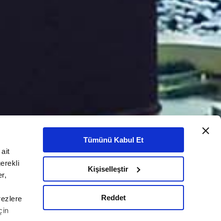
Tümünü Kabul Et
ait
erekli
Kişiselleştir
r,
Reddet
rezlere
çin