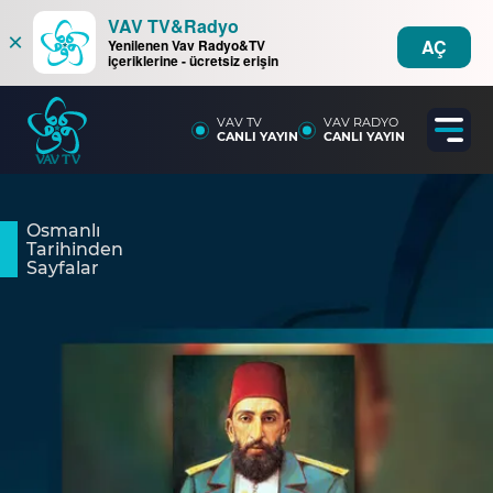
VAV TV&Radyo
×
AÇ
Yenilenen Vav Radyo&TV
içeriklerine - ücretsiz erişin
VAV TV
VAV RADYO
CANLI YAYIN
CANLI YAYIN
Osmanlı
Tarihinden
Sayfalar