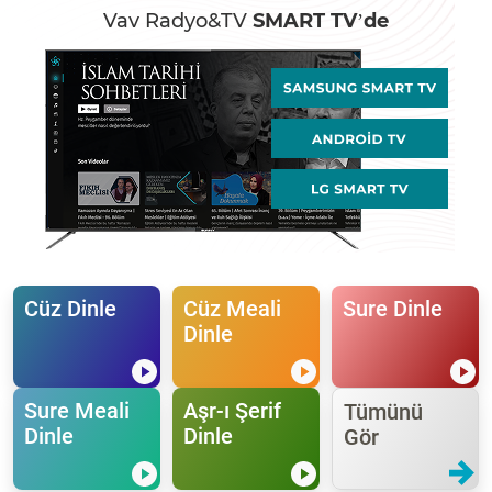
Vav Radyo&TV
SMART TV’de
Cüz Dinle
Cüz Meali
Sure Dinle
Dinle
Sure Meali
Aşr-ı Şerif
Tümünü
Dinle
Dinle
Gör