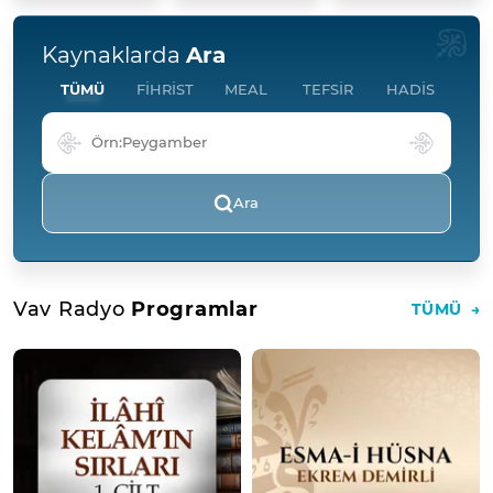
Kaynaklarda
Ara
TÜMÜ
FİHRİST
MEAL
TEFSİR
HADİS
Ara
Vav Radyo
Programlar
TÜMÜ