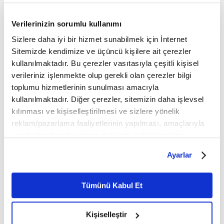
Verilerinizin sorumlu kullanımı
İslam İlimleri
Sizlere daha iyi bir hizmet sunabilmek için İnternet
Sitemizde kendimize ve üçüncü kişilere ait çerezler
kullanılmaktadır. Bu çerezler vasıtasıyla çeşitli kişisel
verileriniz işlenmekte olup gerekli olan çerezler bilgi
toplumu hizmetlerinin sunulması amacıyla
kullanılmaktadır. Diğer çerezler, sitemizin daha işlevsel
kılınması ve kişiselleştirilmesi ve sizlere yönelik
reklam/pazarlama faaliyetlerinin yapılması, amaçlarıyla
sınırlı olarak açık rızanız dahilinde kullanılacaktır.
Çerezlere ilişkin tercihlerinizi çerez paneli vasıtasıyla
Ayarlar
belirleyebilirsiniz. Çerezlere ilişkin detaylı bilgi için
Ayarlar butonuna tıklayabilir,
Çerez Bilgilendirme
Metnimizi ziyaret edebilirsiniz.
Tümünü Kabul Et
6698 sayılı Kişisel Verilerin Korunması Kanunu uyarınca
hazırlanmış olan İnternet Sitesi Aydınlatma Metnimizi
Kişiselleştir
okumak ve sitemizi ziyaretiniz kapsamında
Kültür, Sanat ve Edebiyat