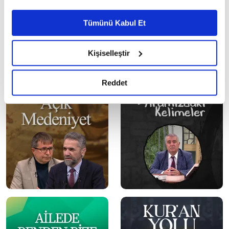
Ayarlar butonuna tıklayabilir,
Çerez Bilgilendirme
Metnimizi ziyaret edebilirsiniz.
Tümünü Kabul Et
6698 sayılı Kişisel Verilerin Korunması Kanunu uyarınca
hazırlanmış olan İnternet Sitesi Aydınlatma Metnimizi
Kişiselleştir
okumak ve sitemizi ziyaretiniz kapsamında
gerçekleştirilen veri işleme faaliyetleri ile ilgili daha
detaylı bilgi almak için lütfen
tıklayınız.
Reddet