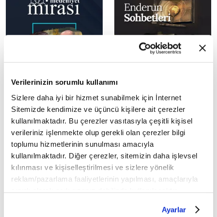
Verilerinizin sorumlu kullanımı
Sizlere daha iyi bir hizmet sunabilmek için İnternet
Sitemizde kendimize ve üçüncü kişilere ait çerezler
kullanılmaktadır. Bu çerezler vasıtasıyla çeşitli kişisel
verileriniz işlenmekte olup gerekli olan çerezler bilgi
toplumu hizmetlerinin sunulması amacıyla
kullanılmaktadır. Diğer çerezler, sitemizin daha işlevsel
kılınması ve kişiselleştirilmesi ve sizlere yönelik
reklam/pazarlama faaliyetlerinin yapılması, amaçlarıyla
sınırlı olarak açık rızanız dahilinde kullanılacaktır.
Çerezlere ilişkin tercihlerinizi çerez paneli vasıtasıyla
Ayarlar
belirleyebilirsiniz. Çerezlere ilişkin detaylı bilgi için