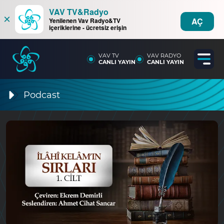
VAV TV&Radyo
×
AÇ
Yenilenen Vav Radyo&TV
içeriklerine - ücretsiz erişin
VAV TV
VAV RADYO
CANLI YAYIN
CANLI YAYIN
Podcast