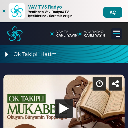
VAV TV&Radyo
×
AÇ
Yenilenen Vav Radyo&TV
içeriklerine - ücretsiz erişin
VAV TV
VAV RADYO
CANLI YAYIN
CANLI YAYIN
Ok Takipli Hatim