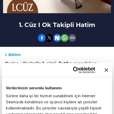
1. Cüz I Ok Takipli Hatim
1. Bölüm
Kur'an-ı Kerim'in 1. cüzü, Fatiha suresini ve
Bakara suresinin 142. ayetine kadar olan
bölümü ihtiva eder.
Verilerinizin sorumlu kullanımı
1. CÜZDE HANGİ SURELER BULUNUR?
Sizlere daha iyi bir hizmet sunabilmek için İnternet
Kur'an-ı Kerim'in 1. cüzü,
suresini ve
Fatiha
Sitemizde kendimize ve üçüncü kişilere ait çerezler
kullanılmaktadır. Bu çerezler vasıtasıyla çeşitli kişisel
Bakara suresinin 142. ayetine kadar olan