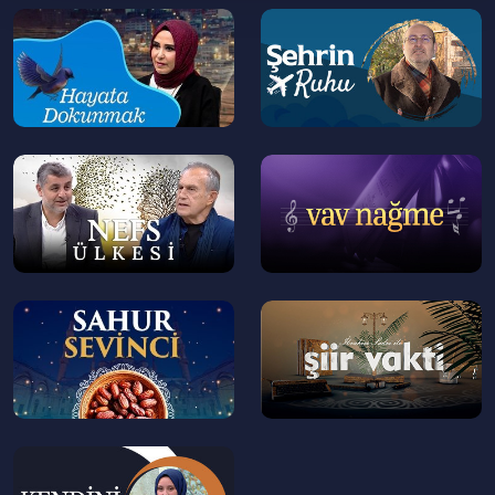
--
--
gelen
bir kelimedir.
feth kökünden türemiş
>
>
🔸 Kur'an-ı Kerim'in ilk suresi ve bir anlamda
önsözü olarak görülmesi nedeniyle
"Fâtihatü'l-
tamlaması ile de anılmıştır.
kitâb"
--
--
>
>
🔸 Fatiha suresi
Besmelenin sureye
yedi ayettir.
dâhil olup olmadığına dair ihtilaf bulunur:
Şafiilere göre Fatiha'nın ilk ayeti besmele;
Hanefilere göre ise
"Elhamdulillâhi
--
--
birinci ayettir.
Rabbil'âlemin"
>
>
--
>