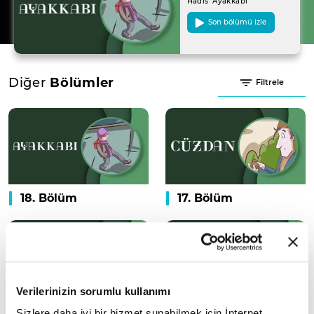
Hadis 'Ayakkabı'
Son bölümü izle
Diğer
Bölümler
Filtrele
18. Bölüm
17. Bölüm
Verilerinizin sorumlu kullanımı
16. Bölüm
15. Bölüm
Sizlere daha iyi bir hizmet sunabilmek için İnternet