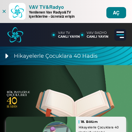
VAV TV&Radyo
×
AÇ
Yenilenen Vav Radyo&TV
içeriklerine - ücretsiz erişin
VAV TV
VAV RADYO
CANLI YAYIN
CANLI YAYIN
Hikayelerle Çocuklara 40 Hadis
18. Bölüm
Hikayelerle Çocuklara 40