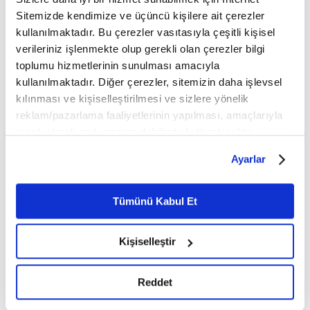
Sitemizde kendimize ve üçüncü kişilere ait çerezler
kullanılmaktadır. Bu çerezler vasıtasıyla çeşitli kişisel
verileriniz işlenmekte olup gerekli olan çerezler bilgi
toplumu hizmetlerinin sunulması amacıyla
kullanılmaktadır. Diğer çerezler, sitemizin daha işlevsel
kılınması ve kişiselleştirilmesi ve sizlere yönelik
14. Bölüm
13. Bölüm
reklam/pazarlama faaliyetlerinin yapılması, amaçlarıyla
sınırlı olarak açık rızanız dahilinde kullanılacaktır.
Çerezlere ilişkin tercihlerinizi çerez paneli vasıtasıyla
Ayarlar
belirleyebilirsiniz. Çerezlere ilişkin detaylı bilgi için
Ayarlar butonuna tıklayabilir,
Çerez Bilgilendirme
Metnimizi ziyaret edebilirsiniz.
Tümünü Kabul Et
6698 sayılı Kişisel Verilerin Korunması Kanunu uyarınca
12. Bölüm
11. Bölüm
hazırlanmış olan İnternet Sitesi Aydınlatma Metnimizi
Kişiselleştir
okumak ve sitemizi ziyaretiniz kapsamında
gerçekleştirilen veri işleme faaliyetleri ile ilgili daha
detaylı bilgi almak için lütfen
tıklayınız.
Reddet