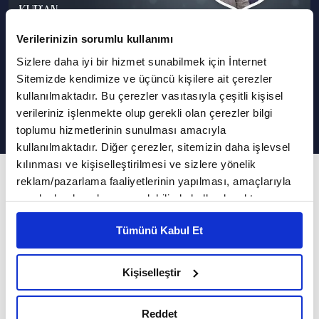
Verilerinizin sorumlu kullanımı
Sizlere daha iyi bir hizmet sunabilmek için İnternet
Bakara Suresi 47-59. Ayetlerin
Sitemizde kendimize ve üçüncü kişilere ait çerezler
Tefsiri | Kur'an Yolu
kullanılmaktadır. Bu çerezler vasıtasıyla çeşitli kişisel
verileriniz işlenmekte olup gerekli olan çerezler bilgi
toplumu hizmetlerinin sunulması amacıyla
kullanılmaktadır. Diğer çerezler, sitemizin daha işlevsel
kılınması ve kişiselleştirilmesi ve sizlere yönelik
146. Bölüm
reklam/pazarlama faaliyetlerinin yapılması, amaçlarıyla
sınırlı olarak açık rızanız dahilinde kullanılacaktır.
Şefaat nedir, kimler şefaatçi olabilir?
Çerezlere ilişkin tercihlerinizi çerez paneli vasıtasıyla
Tümünü Kabul Et
belirleyebilirsiniz. Çerezlere ilişkin detaylı bilgi için
Dr. Selim Çakıroğlu'nun sunumu, Prof. Dr.
Ayarlar butonuna tıklayabilir,
Çerez Bilgilendirme
Kerim Buladı ve Ali Rıza Temel'in katkılarıyla
Metnimizi ziyaret edebilirsiniz.
Kişiselleştir
Kur'an Yolu yeni bölümüyle sizlerle...
6698 sayılı Kişisel Verilerin Korunması Kanunu uyarınca
hazırlanmış olan İnternet Sitesi Aydınlatma Metnimizi
00:00
Kur'an Yolu
Reddet
okumak ve sitemizi ziyaretiniz kapsamında