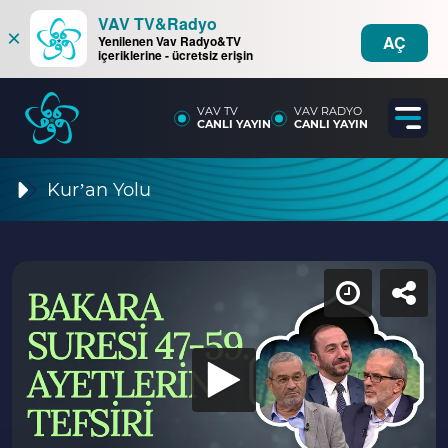
VAV TV&Radyo
×
AÇ
Yenilenen Vav Radyo&TV
içeriklerine - ücretsiz erişin
VAV TV
VAV RADYO
CANLI YAYIN
CANLI YAYIN
Kur’an Yolu