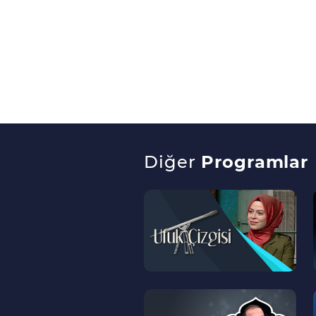
Diğer
Programlar
--
>
--
>