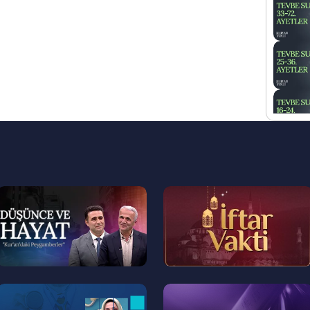
--
--
>
>
--
--
>
>