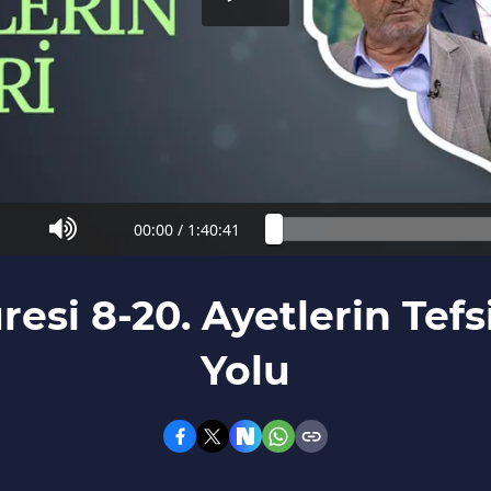
00:00
/
1:40:41
esi 8-20. Ayetlerin Tefsi
Yolu