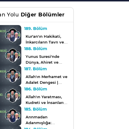
an Yolu
Diğer Bölümler
189. Bölüm
Kur'an'ın Hakikati,
İnkarcıların Tavrı ve
İlahi Adalet | Kur'an
188. Bölüm
Yolu
Yunus Suresi'nde
Dünya, Ahiret ve
İnsan Hakikati |
187. Bölüm
Kur'an Yolu
Allah'ın Merhamet ve
Adalet Dengesi |
Kur'an Yolu
186. Bölüm
Allah'ın Yaratması,
Kudreti ve İnsanların
Görevi | Kur'an Yolu
185. Bölüm
Arınmadan
Adanmışlığa:
Kur'an'ın İnşa Ettiği