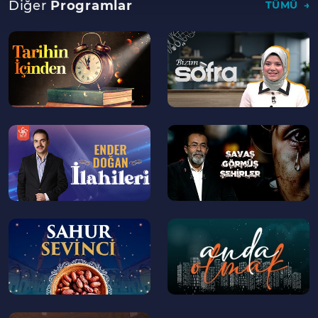
Diğer
Programlar
TÜMÜ
--
--
>
>
--
--
>
>
--
--
>
>
--