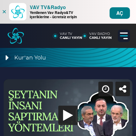
VAV TV&Radyo
×
AÇ
Yenilenen Vav Radyo&TV
içeriklerine - ücretsiz erişin
VAV TV
VAV RADYO
CANLI YAYIN
CANLI YAYIN
Kur’an Yolu