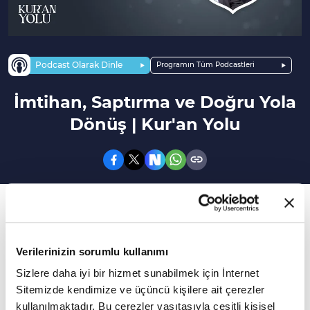
Podcast Olarak Dinle
Programın Tüm Podcastleri
İmtihan, Saptırma ve Doğru Yola
Dönüş | Kur'an Yolu
171. Bölüm
Allah'ın şeytana uyanlarla ilgili uyarısı nedir?
Verilerinizin sorumlu kullanımı
Bireysel fikirlerden nefsi yorumlardan uzak
Sizlere daha iyi bir hizmet sunabilmek için İnternet
hiçbir farklılığımızın söz konusu olmayacağı bir
Sitemizde kendimize ve üçüncü kişilere ait çerezler
meclis… En temel çatımız olan yüce kitabımız
kullanılmaktadır. Bu çerezler vasıtasıyla çeşitli kişisel