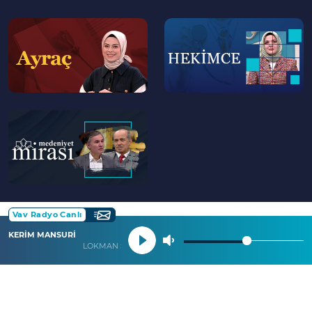
39:30
Maide Suresi'nde Geçen "Şeairullah"
--
--
>
>
Kelimesi Ne Anlama Gelir?
42:00
Kur'an'da Bahsedilen "Haram Aylar"
Hangileridir?
44:30
Haram Aylar Müslümanlar İçin Nasıl Bir
--
Bağlayıcılığa Sahip?
>
54:00
Kur'an'da Yer Alan Bireysel ve Toplumsal
Ahlakı Düzenleyici İlkeler
01:00:00
Kur'an'da İyiliği ve Takvayı Emreden
Ayetler
Vav Radyo Canlı
01:07:00
Kur'ani İlkeler Işığında Toplumsal Barış
KERİM MANSURİ
Nasıl Sağlanabilir?
LOKMAN SURESİ 31 İLA 34. AYETLER
01:09:00
Kur'an'da İyiliği ve Takvayı Emreden
Ayetler Nasıl Bir Üsluba Sahip?
01:11:00
İslam'da Haram Kılınan Yiyecekler ve