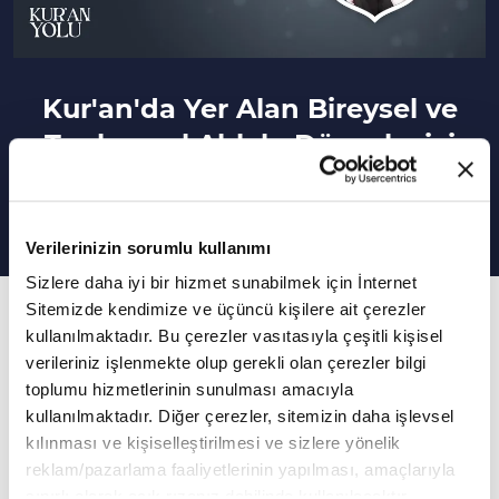
Kur'an'da Yer Alan Bireysel ve
Toplumsal Ahlakı Düzenleyici
İlkeler | Kur'an Yolu
Verilerinizin sorumlu kullanımı
Sizlere daha iyi bir hizmet sunabilmek için İnternet
Sitemizde kendimize ve üçüncü kişilere ait çerezler
158. Bölüm
kullanılmaktadır. Bu çerezler vasıtasıyla çeşitli kişisel
İslam'da Akitlere Verilen Önem
verileriniz işlenmekte olup gerekli olan çerezler bilgi
toplumu hizmetlerinin sunulması amacıyla
Bireysel fikirlerden nefsi yorumlardan uzak
kullanılmaktadır. Diğer çerezler, sitemizin daha işlevsel
hiçbir farklılığımızın söz konusu olmayacağı bir
kılınması ve kişiselleştirilmesi ve sizlere yönelik
reklam/pazarlama faaliyetlerinin yapılması, amaçlarıyla
meclis… En temel çatımız olan yüce kitabımız
sınırlı olarak açık rızanız dahilinde kullanılacaktır.