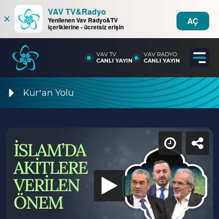
VAV TV&Radyo
×
AÇ
Yenilenen Vav Radyo&TV
içeriklerine - ücretsiz erişin
VAV TV
VAV RADYO
CANLI YAYIN
CANLI YAYIN
Kur’an Yolu