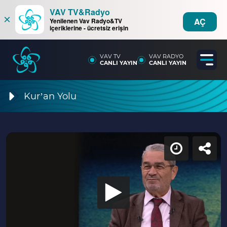
VAV TV&Radyo
×
AÇ
Yenilenen Vav Radyo&TV
içeriklerine - ücretsiz erişin
VAV TV
VAV RADYO
CANLI YAYIN
CANLI YAYIN
Kur’an Yolu