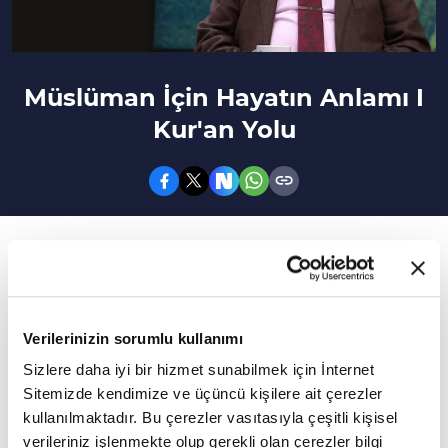
Müslüman İçin Hayatın Anlamı I
Kur'an Yolu
86. Bölüm
Müslümanca bir hayat sürmek ne anlama gelir?
Hayata bir anlam vermeden yaşayabilir miyiz?
Verilerinizin sorumlu kullanımı
Hayat insana neden verildi? Müslümanca bir
Sizlere daha iyi bir hizmet sunabilmek için İnternet
Sitemizde kendimize ve üçüncü kişilere ait çerezler
hayat sürmek ne anlama gelir?
kullanılmaktadır. Bu çerezler vasıtasıyla çeşitli kişisel
Bireysel fikirlerden nefsi yorumlardan uzak
verileriniz işlenmekte olup gerekli olan çerezler bilgi