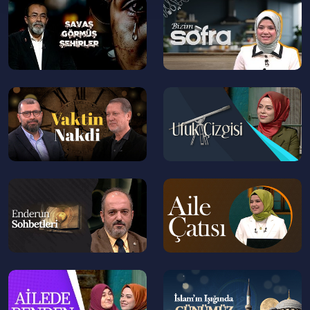
--
--
>
>
40:00
Hayat insana neden verildi?
53:00
Kur'an dünya hayatını nasıl tanımlar?
01:02:00
Hayata karşı Müslümanın tavrı nasıl
olmalıdır?
--
--
>
>
01:12:00
Müslümanca bir hayat sürmek ne
anlama gelir?
01:23:00
Müslüman için yılın anlamı nedir?
--
--
01:34:00
Müslümanın dünya hayatı nasıl
>
>
olmalıdır?
--
--
>
>