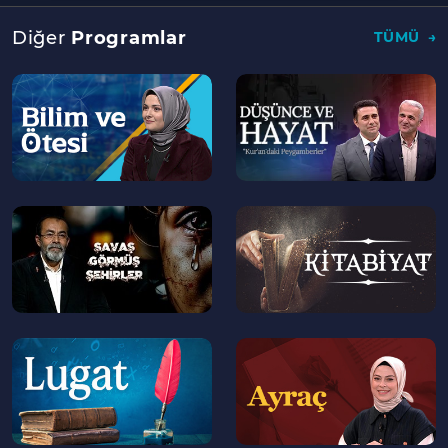
Diğer
Programlar
TÜMÜ
--
--
>
>
--
--
>
>
--
--
>
>