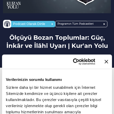
Podcast Olarak Dinle
Programın Tüm Podcastleri
Ölçüyü Bozan Toplumlar: Güç,
İnkâr ve İlâhî Uyarı | Kur'an Yolu
174. Bölüm
Verilerinizin sorumlu kullanımı
Kur'an'da ölçü ve tartı ile ilgili hangi uyarılar
Sizlere daha iyi bir hizmet sunabilmek için İnternet
yapılır?
Sitemizde kendimize ve üçüncü kişilere ait çerezler
kullanılmaktadır. Bu çerezler vasıtasıyla çeşitli kişisel
Bireysel fikirlerden nefsi yorumlardan uzak
verileriniz işlenmekte olup gerekli olan çerezler bilgi
hiçbir farklılığımızın söz konusu olmayacağı bir
toplumu hizmetlerinin sunulması amacıyla