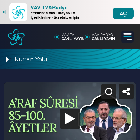
VAV TV&Radyo
×
AÇ
Yenilenen Vav Radyo&TV
içeriklerine - ücretsiz erişin
VAV TV
VAV RADYO
CANLI YAYIN
CANLI YAYIN
Kur’an Yolu