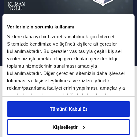
Verilerinizin sorumlu kullanımı
Rahmet ve Mağfiret Ayı Ramazan
Sizlere daha iyi bir hizmet sunabilmek için İnternet
I Kur'an Yolu
Sitemizde kendimize ve üçüncü kişilere ait çerezler
kullanılmaktadır. Bu çerezler vasıtasıyla çeşitli kişisel
verileriniz işlenmekte olup gerekli olan çerezler bilgi
toplumu hizmetlerinin sunulması amacıyla
kullanılmaktadır. Diğer çerezler, sitemizin daha işlevsel
97. Bölüm
kılınması ve kişiselleştirilmesi ve sizlere yönelik
İnsanın neden Ramazan ayına ihtiyacı vardır?
reklam/pazarlama faaliyetlerinin yapılması, amaçlarıyla
sınırlı olarak açık rızanız dahilinde kullanılacaktır.
Bireysel fikirlerden nefsi yorumlardan uzak
Çerezlere ilişkin tercihlerinizi çerez paneli vasıtasıyla
Tümünü Kabul Et
belirleyebilirsiniz. Çerezlere ilişkin detaylı bilgi için
hiçbir farklılığımızın söz konusu olmayacağı bir
Ayarlar butonuna tıklayabilir,
Çerez Bilgilendirme
meclis… En temel çatımız olan yüce kitabımız
Metnimizi ziyaret edebilirsiniz.
Kişiselleştir
Kur'an-ı Kerim'in etrafında toplanıyoruz. Kur'an
6698 sayılı Kişisel Verilerin Korunması Kanunu uyarınca