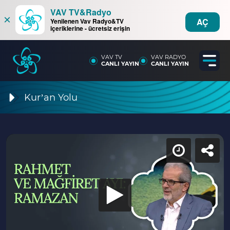
VAV TV&Radyo
×
AÇ
Yenilenen Vav Radyo&TV
içeriklerine - ücretsiz erişin
VAV TV
VAV RADYO
CANLI YAYIN
CANLI YAYIN
Kur’an Yolu