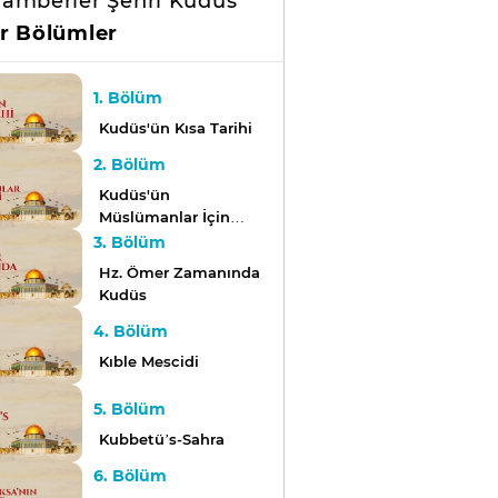
amberler Şehri Kudüs
r Bölümler
1. Bölüm
Kudüs'ün Kısa Tarihi
2. Bölüm
Kudüs'ün
Müslümanlar İçin
Önemi
3. Bölüm
Hz. Ömer Zamanında
Kudüs
4. Bölüm
Kıble Mescidi
5. Bölüm
Kubbetü’s-Sahra
6. Bölüm