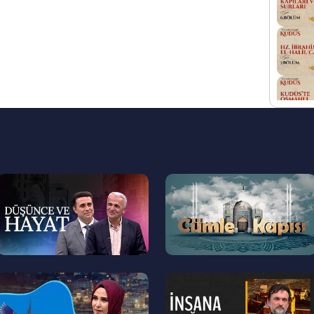
--
--
>
>
--
--
>
>