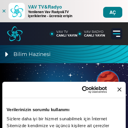
VAV TV&Radyo
×
AÇ
Yenilenen Vav Radyo&TV
içeriklerine - ücretsiz erişin
VAV TV
VAV RADYO
CANLI YAYIN
CANLI YAYIN
Bilim Hazinesi
Verilerinizin sorumlu kullanımı
5. Bölüm
Sizlere daha iyi bir hizmet sunabilmek için İnternet
Bilim Hazinesi: Lagari
Sitemizde kendimize ve üçüncü kişilere ait çerezler