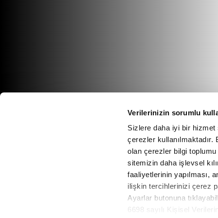
Verilerinizin sorumlu kull
Sizlere daha iyi bir hizmet
çerezler kullanılmaktadır. B
olan çerezler bilgi toplumu
sitemizin daha işlevsel kıl
faaliyetlerinin yapılması, a
ilişkin tercihlerinizi çerez 
Ayarlar butonuna tıklayabil
6698 sayılı Kişisel Verile
Vav Radyo Canlı