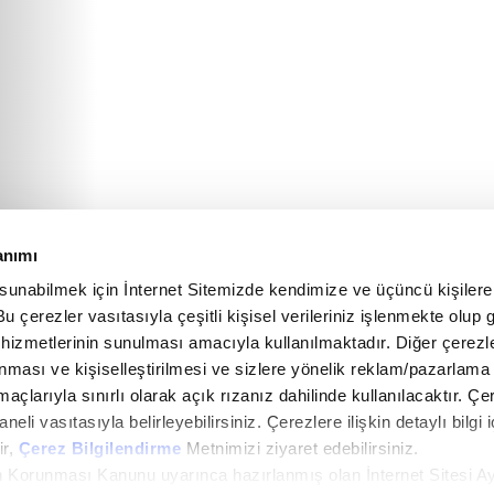
anımı
 sunabilmek için İnternet Sitemizde kendimize ve üçüncü kişilere 
u çerezler vasıtasıyla çeşitli kişisel verileriniz işlenmekte olup g
 hizmetlerinin sunulması amacıyla kullanılmaktadır. Diğer çerezle
ınması ve kişiselleştirilmesi ve sizlere yönelik reklam/pazarlama
maçlarıyla sınırlı olarak açık rızanız dahilinde kullanılacaktır. Çe
paneli vasıtasıyla belirleyebilirsiniz. Çerezlere ilişkin detaylı bilgi i
ir,
Çerez Bilgilendirme
Metnimizi ziyaret edebilirsiniz.
rin Korunması Kanunu uyarınca hazırlanmış olan İnternet Sitesi A