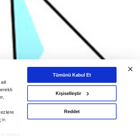
Tümünü Kabul Et
ait
erekli
Kişiselleştir
r,
Reddet
rezlere
çin
ydınlatma