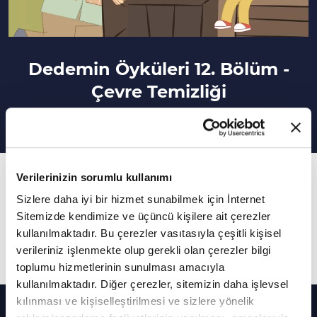
Dedemin Öyküleri 12. Bölüm -
Çevre Temizliği
12. Bölüm
Verilerinizin sorumlu kullanımı
Her bölümde farklı bir hikayenin anlatıldığı
Sizlere daha iyi bir hizmet sunabilmek için İnternet
Sitemizde kendimize ve üçüncü kişilere ait çerezler
Dedemin Öyküleri'nin bu bölümünde "Çevre
kullanılmaktadır. Bu çerezler vasıtasıyla çeşitli kişisel
Temizliği" kavramı açıklanıyor.
verileriniz işlenmekte olup gerekli olan çerezler bilgi
toplumu hizmetlerinin sunulması amacıyla
kullanılmaktadır. Diğer çerezler, sitemizin daha işlevsel
Diğer Bölümler
kılınması ve kişiselleştirilmesi ve sizlere yönelik