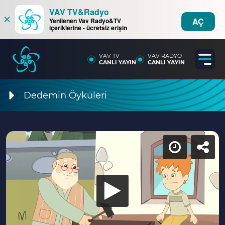
VAV TV&Radyo
×
AÇ
Yenilenen Vav Radyo&TV
içeriklerine - ücretsiz erişin
VAV TV
VAV RADYO
CANLI YAYIN
CANLI YAYIN
Dedemin Öyküleri