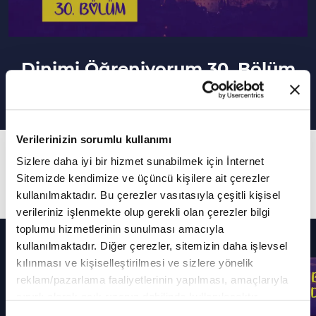
Dinimi Öğreniyorum 30. Bölüm
Verilerinizin sorumlu kullanımı
30. Bölüm
Sizlere daha iyi bir hizmet sunabilmek için İnternet
Ahlak Dersi - Yaz Kur'an Kursu
Sitemizde kendimize ve üçüncü kişilere ait çerezler
kullanılmaktadır. Bu çerezler vasıtasıyla çeşitli kişisel
verileriniz işlenmekte olup gerekli olan çerezler bilgi
toplumu hizmetlerinin sunulması amacıyla
Diğer Bölümler
kullanılmaktadır. Diğer çerezler, sitemizin daha işlevsel
kılınması ve kişiselleştirilmesi ve sizlere yönelik
reklam/pazarlama faaliyetlerinin yapılması, amaçlarıyla
sınırlı olarak açık rızanız dahilinde kullanılacaktır.
Çerezlere ilişkin tercihlerinizi çerez paneli vasıtasıyla