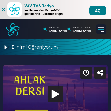
VAV TV&Radyo
×
AÇ
Yenilenen Vav Radyo&TV
içeriklerine - ücretsiz erişin
VAV TV
VAV RADYO
CANLI YAYIN
CANLI YAYIN
Dinimi Öğreniyorum