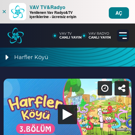
VAV TV&Radyo
×
AÇ
Yenilenen Vav Radyo&TV
içeriklerine - ücretsiz erişin
VAV TV
VAV RADYO
CANLI YAYIN
CANLI YAYIN
Harfler Köyü