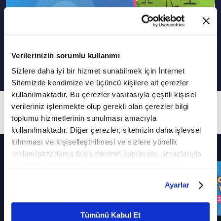
Harfler Köyü - 3. Bölüm
Verilerinizin sorumlu kullanımı
Sizlere daha iyi bir hizmet sunabilmek için İnternet
Sitemizde kendimize ve üçüncü kişilere ait çerezler
kullanılmaktadır. Bu çerezler vasıtasıyla çeşitli kişisel
3. Bölüm
verileriniz işlenmekte olup gerekli olan çerezler bilgi
toplumu hizmetlerinin sunulması amacıyla
kullanılmaktadır. Diğer çerezler, sitemizin daha işlevsel
kılınması ve kişiselleştirilmesi ve sizlere yönelik
Diğer Bölümler
reklam/pazarlama faaliyetlerinin yapılması, amaçlarıyla
sınırlı olarak açık rızanız dahilinde kullanılacaktır.
Çerezlere ilişkin tercihlerinizi çerez paneli vasıtasıyla
Ayarlar
belirleyebilirsiniz. Çerezlere ilişkin detaylı bilgi için
Ayarlar butonuna tıklayabilir,
Çerez Bilgilendirme
Metnimizi ziyaret edebilirsiniz.
Tümünü Kabul Et