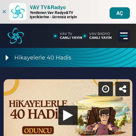
VAV TV&Radyo
×
AÇ
Yenilenen Vav Radyo&TV
içeriklerine - ücretsiz erişin
VAV TV
VAV RADYO
CANLI YAYIN
CANLI YAYIN
Hikayelerle 40 Hadis