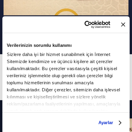
Oduncu | Hikayelerle 40 Hadis
Verilerinizin sorumlu kullanımı
Sizlere daha iyi bir hizmet sunabilmek için İnternet
Sitemizde kendimize ve üçüncü kişilere ait çerezler
38. Bölüm
kullanılmaktadır. Bu çerezler vasıtasıyla çeşitli kişisel
Hikayelerle 40 Hadis'in "Oduncu" bölümünde
verileriniz işlenmekte olup gerekli olan çerezler bilgi
"Kıskançlık yapmayınız" hadisi anlatılıyor.
toplumu hizmetlerinin sunulması amacıyla
kullanılmaktadır. Diğer çerezler, sitemizin daha işlevsel
kılınması ve kişiselleştirilmesi ve sizlere yönelik
reklam/pazarlama faaliyetlerinin yapılması, amaçlarıyla
Diğer Bölümler
sınırlı olarak açık rızanız dahilinde kullanılacaktır.
Çerezlere ilişkin tercihlerinizi çerez paneli vasıtasıyla
Ayarlar
belirleyebilirsiniz. Çerezlere ilişkin detaylı bilgi için