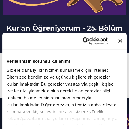
Kur'an Öğreniyorum - 25. Bölüm
Verilerinizin sorumlu kullanımı
25. Bölüm
Sizlere daha iyi bir hizmet sunabilmek için İnternet
Sübhaneke ve Tahiyyat Duası - Yaz Kur'an
Sitemizde kendimize ve üçüncü kişilere ait çerezler
Kursu
kullanılmaktadır. Bu çerezler vasıtasıyla çeşitli kişisel
verileriniz işlenmekte olup gerekli olan çerezler bilgi
toplumu hizmetlerinin sunulması amacıyla
Diğer Bölümler
kullanılmaktadır. Diğer çerezler, sitemizin daha işlevsel
kılınması ve kişiselleştirilmesi ve sizlere yönelik
reklam/pazarlama faaliyetlerinin yapılması, amaçlarıyla
sınırlı olarak açık rızanız dahilinde kullanılacaktır.