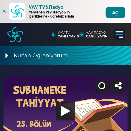
VAV TV&Radyo
×
AÇ
Yenilenen Vav Radyo&TV
içeriklerine - ücretsiz erişin
VAV TV
VAV RADYO
CANLI YAYIN
CANLI YAYIN
Kur'an Öğreniyorum