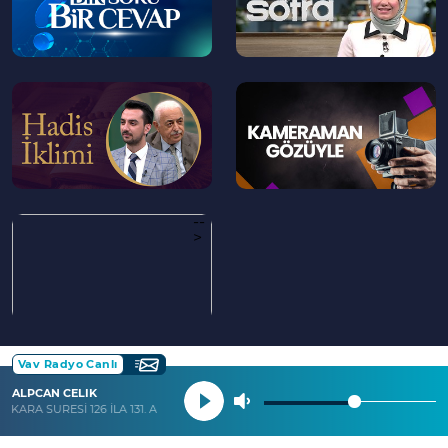
--
--
>
>
--
>
Vav Radyo Canlı
ALPCAN CELIK
AKARA SURESİ 126 İLA 131. AYETLER