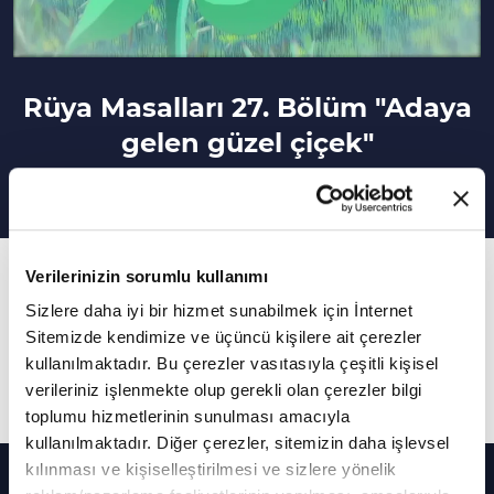
Rüya Masalları 27. Bölüm "Adaya
gelen güzel çiçek"
27. Bölüm
Verilerinizin sorumlu kullanımı
"Adaya gelen güzel çiçek" adlı masalda
Sizlere daha iyi bir hizmet sunabilmek için İnternet
Sitemizde kendimize ve üçüncü kişilere ait çerezler
çevremizdekileri tanımadan yargılamamız
kullanılmaktadır. Bu çerezler vasıtasıyla çeşitli kişisel
gerektiğini anlatıyor.
verileriniz işlenmekte olup gerekli olan çerezler bilgi
toplumu hizmetlerinin sunulması amacıyla
kullanılmaktadır. Diğer çerezler, sitemizin daha işlevsel
Diğer Bölümler
kılınması ve kişiselleştirilmesi ve sizlere yönelik