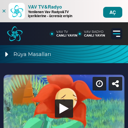
VAV TV&Radyo
×
AÇ
Yenilenen Vav Radyo&TV
içeriklerine - ücretsiz erişin
VAV TV
VAV RADYO
CANLI YAYIN
CANLI YAYIN
Rüya Masalları