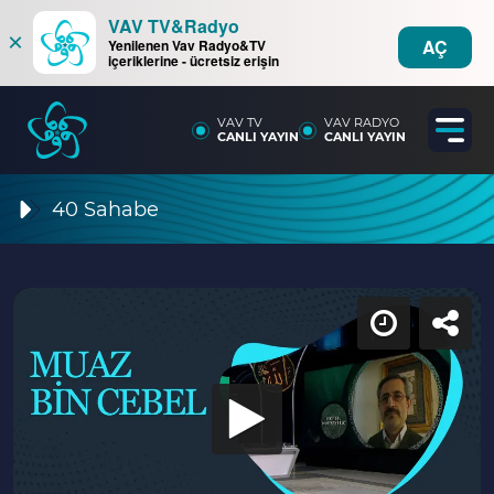
VAV TV&Radyo
×
AÇ
Yenilenen Vav Radyo&TV
içeriklerine - ücretsiz erişin
VAV TV
VAV RADYO
CANLI YAYIN
CANLI YAYIN
40 Sahabe