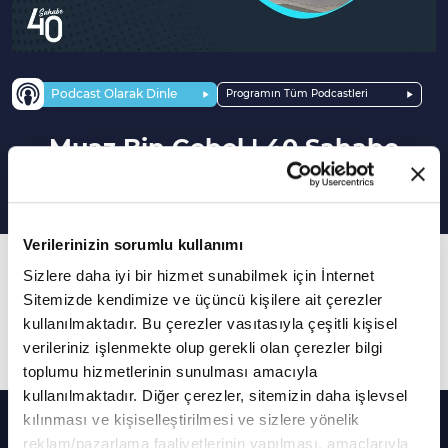
Podcast Olarak Dinle
Programın Tüm Podcastleri
Muaz Bin Cebel | 40 Sahabe
Verilerinizin sorumlu kullanımı
38. Bölüm
Sizlere daha iyi bir hizmet sunabilmek için İnternet
Mustafa İyidoğan ile "Muaz Bin Cebel'in (R.A.)"
Sitemizde kendimize ve üçüncü kişilere ait çerezler
kullanılmaktadır. Bu çerezler vasıtasıyla çeşitli kişisel
hayatı anlatılıyor.
verileriniz işlenmekte olup gerekli olan çerezler bilgi
toplumu hizmetlerinin sunulması amacıyla
kullanılmaktadır. Diğer çerezler, sitemizin daha işlevsel
Diğer Bölümler
kılınması ve kişiselleştirilmesi ve sizlere yönelik
reklam/pazarlama faaliyetlerinin yapılması, amaçlarıyla