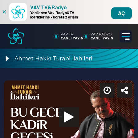
VAV TV&Radyo
×
AÇ
Yenilenen Vav Radyo&TV
içeriklerine - ücretsiz erişin
VAV TV
VAV RADYO
CANLI YAYIN
CANLI YAYIN
Ahmet Hakkı Turabi İlahileri