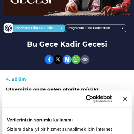
Podcast Olarak Dinle
Programın Tüm Podcastleri
Bu Gece Kadir Gecesi
4. Bölüm
Ülkemizin önde gelen otorite mûsikî
şahsiyetlerinden biri olan Prof. Dr. Ahmet Hakkı
Turabi'nin VAV TV'de yayınlanan VAV Nağme
isimli programda okuduğu "Bu Gece Kadir
Verilerinizin sorumlu kullanımı
Gecesi" ilahisiyle sizlerle buluşturuyoruz.
Sizlere daha iyi bir hizmet sunabilmek için İnternet