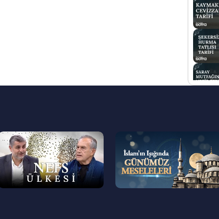
--
--
>
>