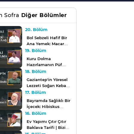
m Sofra
Diğer Bölümler
20. Bölüm
Bol Sebzeli Hafif Bir
Ana Yemek: Macar
Gulaş | Bizim Sofra
19. Bölüm
Kuru Dolma
Hazırlamanın Püf
Noktaları | Bizim
18. Bölüm
Sofra
Gaziantep'in Yöresel
Lezzeti Soğan Kebabı
| Bizim Sofra
17. Bölüm
Bayramda Sağlıklı Bir
İçecek: Hibiskus
Şerbeti | Bizim Sofra
16. Bölüm
Ev Yapımı Çıtır Çıtır
Baklava Tarifi | Bizim
Sofra