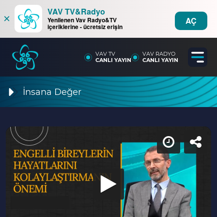
VAV TV&Radyo
×
AÇ
Yenilenen Vav Radyo&TV
içeriklerine - ücretsiz erişin
VAV TV
VAV RADYO
CANLI YAYIN
CANLI YAYIN
İnsana Değer