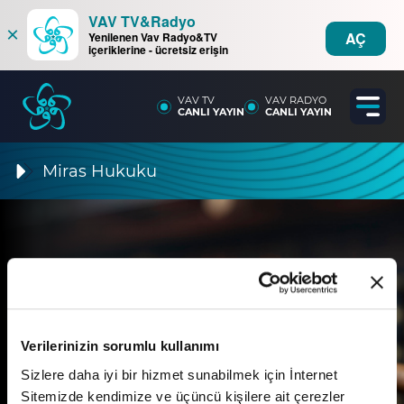
VAV TV&Radyo
×
AÇ
Yenilenen Vav Radyo&TV
içeriklerine - ücretsiz erişin
VAV TV
VAV RADYO
CANLI YAYIN
CANLI YAYIN
Miras Hukuku
Verilerinizin sorumlu kullanımı
6. Bölüm
Sizlere daha iyi bir hizmet sunabilmek için İnternet
Kadının mirastaki durumu
Sitemizde kendimize ve üçüncü kişilere ait çerezler