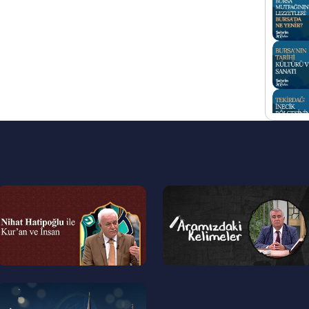
--
--
>
>
--
>