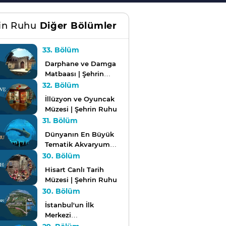
in Ruhu
Diğer Bölümler
33. Bölüm
Darphane ve Damga
Matbaası | Şehrin
Ruhu
32. Bölüm
İllüzyon ve Oyuncak
Müzesi | Şehrin Ruhu
31. Bölüm
Dünyanın En Büyük
Tematik Akvaryumu |
Şehrin Ruhu
30. Bölüm
Hisart Canlı Tarih
Müzesi | Şehrin Ruhu
30. Bölüm
İstanbul'un İlk
Merkezi
Noktalarından Biri