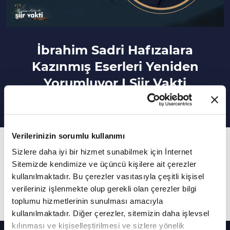
İbrahim Sadri Hafızalara
Kazınmış Eserleri Yeniden
Yorumluyor I Şiir Vakti
Verilerinizin sorumlu kullanımı
11. Bölüm
Sizlere daha iyi bir hizmet sunabilmek için İnternet
Usta şair İbrahim Sadri şairlerin hafızalara
Sitemizde kendimize ve üçüncü kişilere ait çerezler
kazınmış eserlerini yeniden yorumluyor.
kullanılmaktadır. Bu çerezler vasıtasıyla çeşitli kişisel
verileriniz işlenmekte olup gerekli olan çerezler bilgi
toplumu hizmetlerinin sunulması amacıyla
Daha Fazla Göster
kullanılmaktadır. Diğer çerezler, sitemizin daha işlevsel
kılınması ve kişiselleştirilmesi ve sizlere yönelik