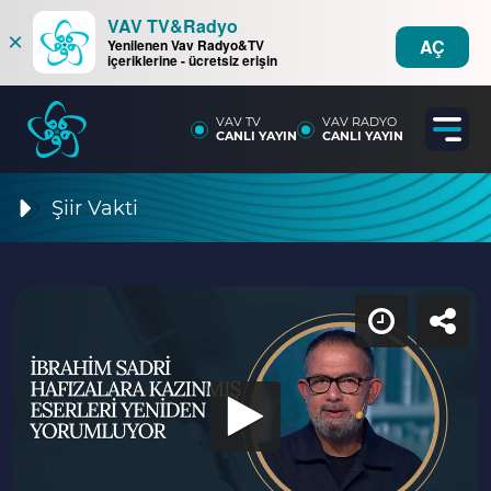
VAV TV&Radyo
×
AÇ
Yenilenen Vav Radyo&TV
içeriklerine - ücretsiz erişin
VAV TV
VAV RADYO
CANLI YAYIN
CANLI YAYIN
Şiir Vakti