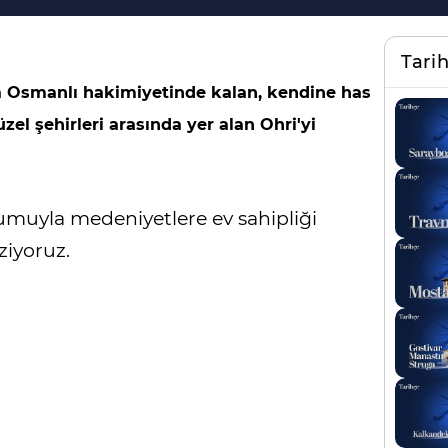
Tari
a Osmanlı hakimiyetinde kalan, kendine has
el şehirleri arasında yer alan Ohri'yi
umuyla medeniyetlere ev sahipliği
ziyoruz.