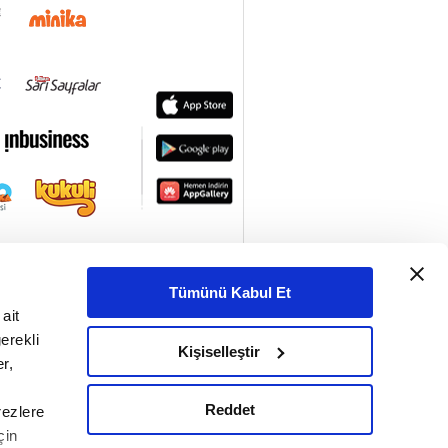
Tümünü Kabul Et
ait
erekli
Kişiselleştir
r,
Reddet
rezlere
çin