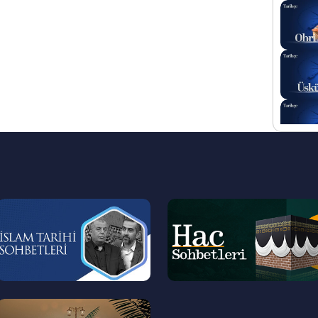
--
--
>
>
--
>