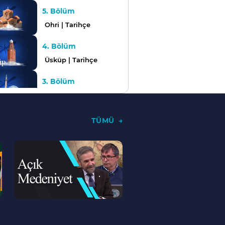
5. Bölüm
Ohri | Tarihçe
4. Bölüm
Üsküp | Tarihçe
3. Bölüm
Prizren | Tarihçe
2. Bölüm
TÜMÜ
Vulçıtrın | Tarihçe
--
1. Bölüm
>
Priştine | Tarihçe