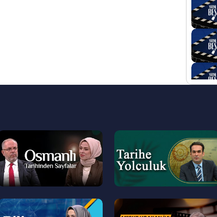
--
--
>
>
--
--
>
>