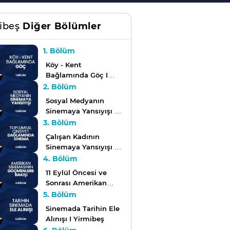
ibeş
Diğer Bölümler
1. Bölüm
Köy - Kent
Bağlamında Göç I
Yirmibeş
2. Bölüm
Sosyal Medyanın
Sinemaya Yansıyışı I
Yirmibeş
3. Bölüm
Çalışan Kadının
Sinemaya Yansıyışı I
Yirmibeş
4. Bölüm
11 Eylül Öncesi ve
Sonrası Amerikan
Sinemasının
5. Bölüm
Göçmenlere Bakışı I
Sinemada Tarihin Ele
Yirmibeş
Alınışı I Yirmibeş