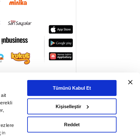
Tümünü Kabul Et
ait
erekli
Kişiselleştir
r,
Reddet
rezlere
çin