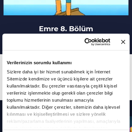
Emre 8. Bölüm
Verilerinizin sorumlu kullanımı
8. Bölüm
Sizlere daha iyi bir hizmet sunabilmek için İnternet
Bu bölümde uzun bir yolculuğun ardından Emre
Sitemizde kendimize ve üçüncü kişilere ait çerezler
ve dedesi hacca varıyor.
kullanılmaktadır. Bu çerezler vasıtasıyla çeşitli kişisel
verileriniz işlenmekte olup gerekli olan çerezler bilgi
toplumu hizmetlerinin sunulması amacıyla
Diğer Bölümler
kullanılmaktadır. Diğer çerezler, sitemizin daha işlevsel
kılınması ve kişiselleştirilmesi ve sizlere yönelik
reklam/pazarlama faaliyetlerinin yapılması, amaçlarıyla
sınırlı olarak açık rızanız dahilinde kullanılacaktır.