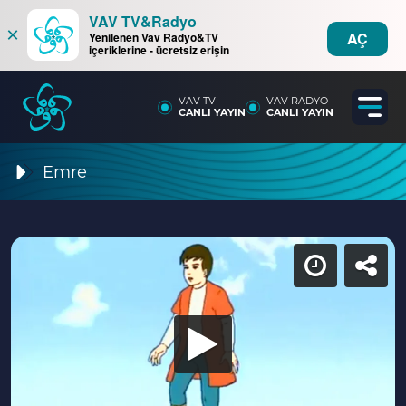
VAV TV&Radyo
×
AÇ
Yenilenen Vav Radyo&TV
içeriklerine - ücretsiz erişin
VAV TV
VAV RADYO
CANLI YAYIN
CANLI YAYIN
Emre