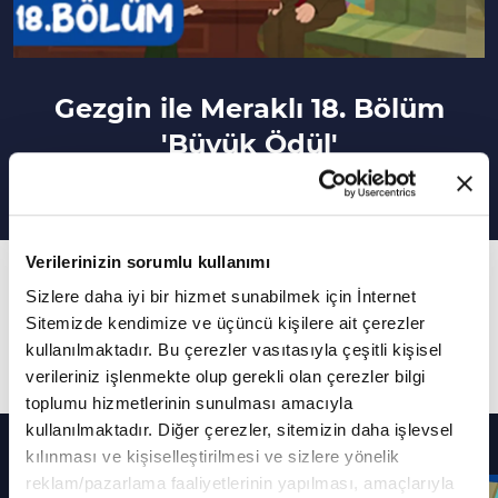
Gezgin ile Meraklı 18. Bölüm
'Büyük Ödül'
Verilerinizin sorumlu kullanımı
18. Bölüm
Sizlere daha iyi bir hizmet sunabilmek için İnternet
Gezgin ile Meraklı her bölüm farklı ve eğlenceli
Sitemizde kendimize ve üçüncü kişilere ait çerezler
maceralarla sizi eğlenmeye davet ediyor.
kullanılmaktadır. Bu çerezler vasıtasıyla çeşitli kişisel
verileriniz işlenmekte olup gerekli olan çerezler bilgi
toplumu hizmetlerinin sunulması amacıyla
kullanılmaktadır. Diğer çerezler, sitemizin daha işlevsel
Diğer Bölümler
kılınması ve kişiselleştirilmesi ve sizlere yönelik
reklam/pazarlama faaliyetlerinin yapılması, amaçlarıyla