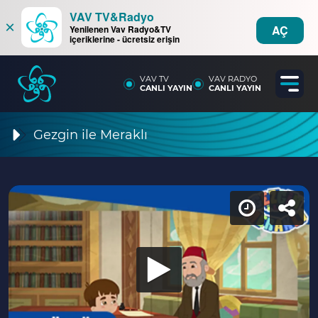
VAV TV&Radyo
×
AÇ
Yenilenen Vav Radyo&TV
içeriklerine - ücretsiz erişin
VAV TV
VAV RADYO
CANLI YAYIN
CANLI YAYIN
Gezgin ile Meraklı