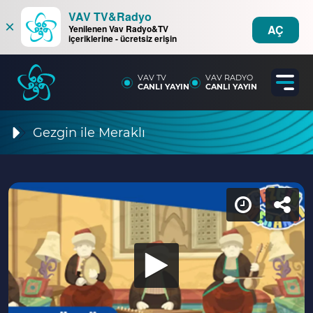
VAV TV&Radyo
×
AÇ
Yenilenen Vav Radyo&TV
içeriklerine - ücretsiz erişin
VAV TV
VAV RADYO
CANLI YAYIN
CANLI YAYIN
Gezgin ile Meraklı