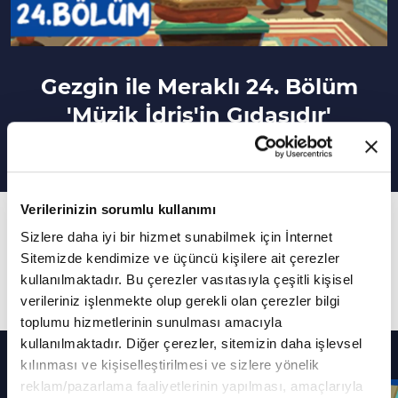
Gezgin ile Meraklı 24. Bölüm
'Müzik İdris'in Gıdasıdır'
Verilerinizin sorumlu kullanımı
24. Bölüm
Sizlere daha iyi bir hizmet sunabilmek için İnternet
Gezgin ile Meraklı her bölüm farklı ve eğlenceli
Sitemizde kendimize ve üçüncü kişilere ait çerezler
maceralarla sizi eğlenmeye davet ediyor.
kullanılmaktadır. Bu çerezler vasıtasıyla çeşitli kişisel
verileriniz işlenmekte olup gerekli olan çerezler bilgi
toplumu hizmetlerinin sunulması amacıyla
kullanılmaktadır. Diğer çerezler, sitemizin daha işlevsel
Diğer Bölümler
kılınması ve kişiselleştirilmesi ve sizlere yönelik
reklam/pazarlama faaliyetlerinin yapılması, amaçlarıyla