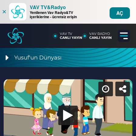
VAV TV&Radyo
×
AÇ
Yenilenen Vav Radyo&TV
içeriklerine - ücretsiz erişin
VAV TV
VAV RADYO
CANLI YAYIN
CANLI YAYIN
Yusuf'un Dünyası