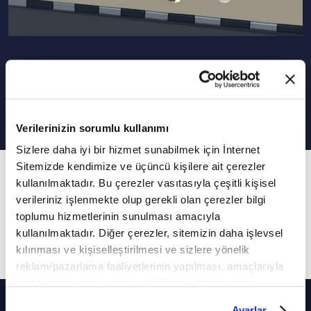
Yusuf'un Dünyası 25. Bölüm
"Trafik kurallarına uymalıyız"
Verilerinizin sorumlu kullanımı
Sizlere daha iyi bir hizmet sunabilmek için İnternet
Sitemizde kendimize ve üçüncü kişilere ait çerezler
25. Bölüm
kullanılmaktadır. Bu çerezler vasıtasıyla çeşitli kişisel
Yusuf, dedesi, annesi, babası ve kardeşleriyle
verileriniz işlenmekte olup gerekli olan çerezler bilgi
yaşadığı tecrübelerini ekranları başındaki
toplumu hizmetlerinin sunulması amacıyla
kullanılmaktadır. Diğer çerezler, sitemizin daha işlevsel
akranlarıyla paylaşıyor.
kılınması ve kişiselleştirilmesi ve sizlere yönelik
reklam/pazarlama faaliyetlerinin yapılması, amaçlarıyla
sınırlı olarak açık rızanız dahilinde kullanılacaktır.
Diğer Bölümler
Çerezlere ilişkin tercihlerinizi çerez paneli vasıtasıyla
Ayarlar