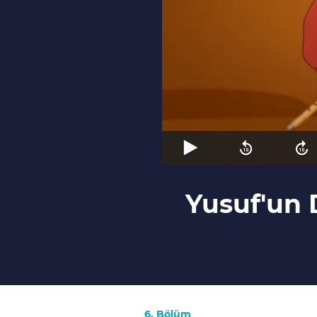
Yusuf'un 
6. Bölüm