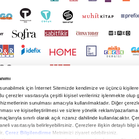
anımı
 sunabilmek için İnternet Sitemizde kendimize ve üçüncü kişilere 
u çerezler vasıtasıyla çeşitli kişisel verileriniz işlenmekte olup g
 hizmetlerinin sunulması amacıyla kullanılmaktadır. Diğer çerezle
ınması ve kişiselleştirilmesi ve sizlere yönelik reklam/pazarlama
maçlarıyla sınırlı olarak açık rızanız dahilinde kullanılacaktır. Çe
paneli vasıtasıyla belirleyebilirsiniz. Çerezlere ilişkin detaylı bilgi i
ir,
Çerez Bilgilendirme
Metnimizi ziyaret edebilirsiniz.