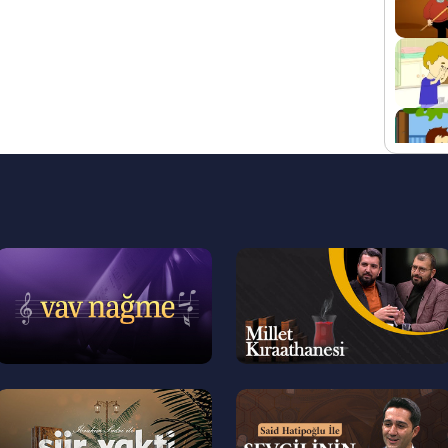
--
--
>
>
--
--
>
>