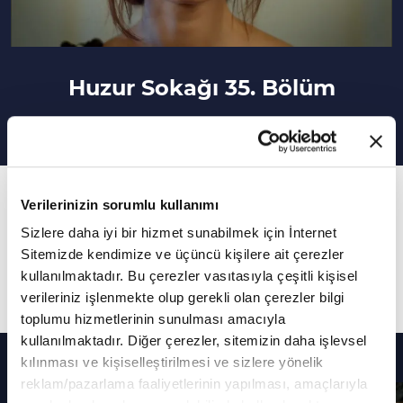
Huzur Sokağı 35. Bölüm
35. Bölüm
Verilerinizin sorumlu kullanımı
Necati, Şükran'a olan duygularını açıklamak için
Sizlere daha iyi bir hizmet sunabilmek için İnternet
uğraşırken, yazdığı mektup Saadet'in eline
Sitemizde kendimize ve üçüncü kişilere ait çerezler
kullanılmaktadır. Bu çerezler vasıtasıyla çeşitli kişisel
geçer.
verileriniz işlenmekte olup gerekli olan çerezler bilgi
toplumu hizmetlerinin sunulması amacıyla
kullanılmaktadır. Diğer çerezler, sitemizin daha işlevsel
Diğer Bölümler
kılınması ve kişiselleştirilmesi ve sizlere yönelik
reklam/pazarlama faaliyetlerinin yapılması, amaçlarıyla