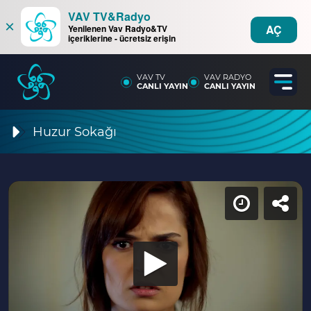
VAV TV&Radyo
×
AÇ
Yenilenen Vav Radyo&TV
içeriklerine - ücretsiz erişin
VAV TV
VAV RADYO
CANLI YAYIN
CANLI YAYIN
Huzur Sokağı