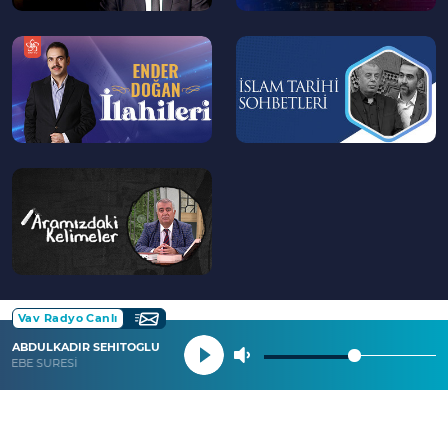
--
--
>
>
--
>
Vav Radyo Canlı
ABDULKADIR SEHITOGLU
NEBE SURESİ