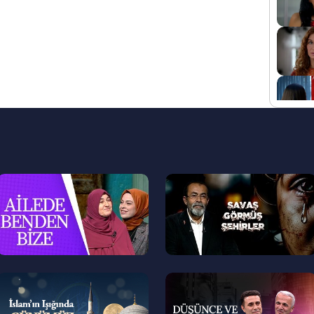
--
--
>
>
--
--
>
>