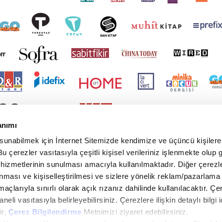
anımı
 sunabilmek için İnternet Sitemizde kendimize ve üçüncü kişilere 
u çerezler vasıtasıyla çeşitli kişisel verileriniz işlenmekte olup g
 hizmetlerinin sunulması amacıyla kullanılmaktadır. Diğer çerezle
ınması ve kişiselleştirilmesi ve sizlere yönelik reklam/pazarlama
maçlarıyla sınırlı olarak açık rızanız dahilinde kullanılacaktır. Çe
paneli vasıtasıyla belirleyebilirsiniz. Çerezlere ilişkin detaylı bilgi i
ir,
Çerez Bilgilendirme
Metnimizi ziyaret edebilirsiniz.