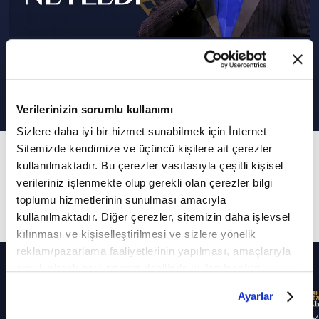
Gel Gör Beni Aşk Neyledi
Verilerinizin sorumlu kullanımı
Sizlere daha iyi bir hizmet sunabilmek için İnternet
Sitemizde kendimize ve üçüncü kişilere ait çerezler
3. Bölüm
kullanılmaktadır. Bu çerezler vasıtasıyla çeşitli kişisel
Segah makamında okuduğu "Gel Gör Beni Aşk
verileriniz işlenmekte olup gerekli olan çerezler bilgi
Neyledi" eserinin güftesi Yunus Emre'ye ait...
toplumu hizmetlerinin sunulması amacıyla
kullanılmaktadır. Diğer çerezler, sitemizin daha işlevsel
kılınması ve kişiselleştirilmesi ve sizlere yönelik
reklam/pazarlama faaliyetlerinin yapılması, amaçlarıyla
Diğer Bölümler
sınırlı olarak açık rızanız dahilinde kullanılacaktır.
Çerezlere ilişkin tercihlerinizi çerez paneli vasıtasıyla
Ayarlar
belirleyebilirsiniz. Çerezlere ilişkin detaylı bilgi için