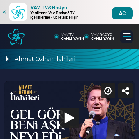
VAV TV&Radyo
×
AÇ
Yenilenen Vav Radyo&TV
içeriklerine - ücretsiz erişin
VAV TV
VAV RADYO
CANLI YAYIN
CANLI YAYIN
Ahmet Özhan İlahileri