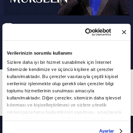
Podcast Olarak Dinle
Programın Tüm Podcastleri
Sadr-ı cemil murselin
Verilerinizin sorumlu kullanımı
Sizlere daha iyi bir hizmet sunabilmek için İnternet
Sitemizde kendimize ve üçüncü kişilere ait çerezler
kullanılmaktadır. Bu çerezler vasıtasıyla çeşitli kişisel
24. Bölüm
verileriniz işlenmekte olup gerekli olan çerezler bilgi
Uşşak makamında okuduğu "Sadr-ı cemil
toplumu hizmetlerinin sunulması amacıyla
murselîn" eseri
kullanılmaktadır. Diğer çerezler, sitemizin daha işlevsel
kılınması ve kişiselleştirilmesi ve sizlere yönelik
reklam/pazarlama faaliyetlerinin yapılması, amaçlarıyla
sınırlı olarak açık rızanız dahilinde kullanılacaktır.
Diğer Bölümler
Çerezlere ilişkin tercihlerinizi çerez paneli vasıtasıyla
Ayarlar