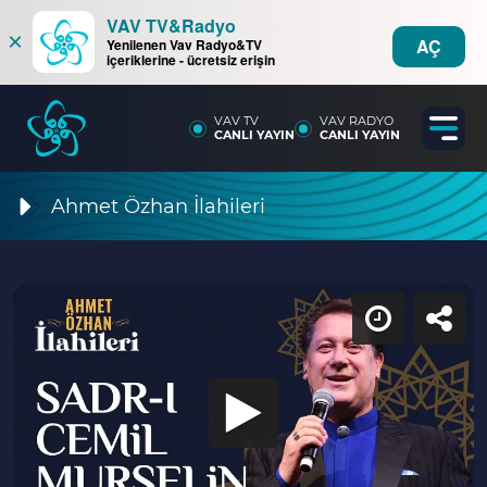
VAV TV&Radyo
×
AÇ
Yenilenen Vav Radyo&TV
içeriklerine - ücretsiz erişin
VAV TV
VAV RADYO
CANLI YAYIN
CANLI YAYIN
Ahmet Özhan İlahileri