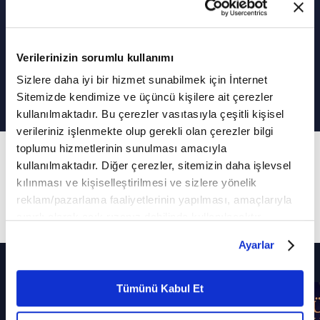
Verilerinizin sorumlu kullanımı
Bakara Suresi 238-242. ayetler
Sizlere daha iyi bir hizmet sunabilmek için İnternet
Sitemizde kendimize ve üçüncü kişilere ait çerezler
kullanılmaktadır. Bu çerezler vasıtasıyla çeşitli kişisel
verileriniz işlenmekte olup gerekli olan çerezler bilgi
toplumu hizmetlerinin sunulması amacıyla
29. Bölüm
kullanılmaktadır. Diğer çerezler, sitemizin daha işlevsel
Ferruh Muştuer'in sesinden Bakara Suresi 238-
kılınması ve kişiselleştirilmesi ve sizlere yönelik
242. ayetler...
reklam/pazarlama faaliyetlerinin yapılması, amaçlarıyla
sınırlı olarak açık rızanız dahilinde kullanılacaktır.
Çerezlere ilişkin tercihlerinizi çerez paneli vasıtasıyla
Ayarlar
belirleyebilirsiniz. Çerezlere ilişkin detaylı bilgi için
Diğer Bölümler
Ayarlar butonuna tıklayabilir,
Çerez Bilgilendirme
Metnimizi ziyaret edebilirsiniz.
Tümünü Kabul Et
6698 sayılı Kişisel Verilerin Korunması Kanunu uyarınca
hazırlanmış olan İnternet Sitesi Aydınlatma Metnimizi