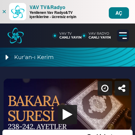
VAV TV&Radyo
×
AÇ
Yenilenen Vav Radyo&TV
içeriklerine - ücretsiz erişin
VAV TV
VAV RADYO
CANLI YAYIN
CANLI YAYIN
Kur'an-ı Kerim