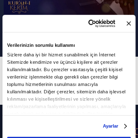
Meryem Suresi 35-40. ayetler
Verilerinizin sorumlu kullanımı
Sizlere daha iyi bir hizmet sunabilmek için İnternet
Sitemizde kendimize ve üçüncü kişilere ait çerezler
20. Bölüm
kullanılmaktadır. Bu çerezler vasıtasıyla çeşitli kişisel
Doğan Temiz'in sesinden Meryem Suresi 35-40.
verileriniz işlenmekte olup gerekli olan çerezler bilgi
toplumu hizmetlerinin sunulması amacıyla
ayetler...
kullanılmaktadır. Diğer çerezler, sitemizin daha işlevsel
kılınması ve kişiselleştirilmesi ve sizlere yönelik
reklam/pazarlama faaliyetlerinin yapılması, amaçlarıyla
Diğer Bölümler
sınırlı olarak açık rızanız dahilinde kullanılacaktır.
Çerezlere ilişkin tercihlerinizi çerez paneli vasıtasıyla
Ayarlar
belirleyebilirsiniz. Çerezlere ilişkin detaylı bilgi için
Ayarlar butonuna tıklayabilir,
Çerez Bilgilendirme