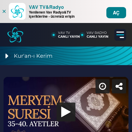
VAV TV&Radyo
×
AÇ
Yenilenen Vav Radyo&TV
içeriklerine - ücretsiz erişin
VAV TV
VAV RADYO
CANLI YAYIN
CANLI YAYIN
Kur'an-ı Kerim