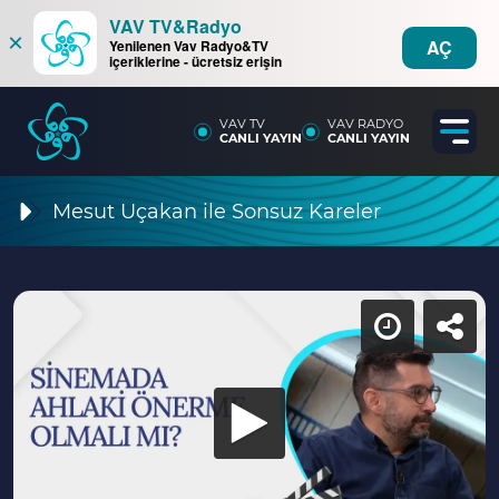
VAV TV&Radyo
×
AÇ
Yenilenen Vav Radyo&TV
içeriklerine - ücretsiz erişin
VAV TV
VAV RADYO
CANLI YAYIN
CANLI YAYIN
Mesut Uçakan ile Sonsuz Kareler