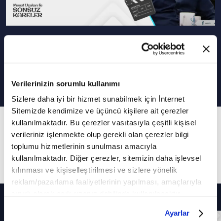
Sinemada Ahlaki Önerme I Mesut
Uçakan ile Sonsuz Kareler
Verilerinizin sorumlu kullanımı
Sizlere daha iyi bir hizmet sunabilmek için İnternet
Sitemizde kendimize ve üçüncü kişilere ait çerezler
7. Bölüm
kullanılmaktadır. Bu çerezler vasıtasıyla çeşitli kişisel
verileriniz işlenmekte olup gerekli olan çerezler bilgi
Bu bölümünde "Sinemada Ahlâki Önerme
toplumu hizmetlerinin sunulması amacıyla
Olmalı mı?" konusu konuşuldu.
kullanılmaktadır. Diğer çerezler, sitemizin daha işlevsel
kılınması ve kişiselleştirilmesi ve sizlere yönelik
reklam/pazarlama faaliyetlerinin yapılması, amaçlarıyla
sınırlı olarak açık rızanız dahilinde kullanılacaktır.
Diğer Bölümler
Çerezlere ilişkin tercihlerinizi çerez paneli vasıtasıyla
Ayarlar
belirleyebilirsiniz. Çerezlere ilişkin detaylı bilgi için