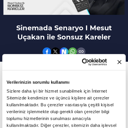
Sinemada Senaryo I Mesut
Uçakan ile Sonsuz Kareler
5. Bölüm
Sonsuz Kareler programının bu bölümünde
Verilerinizin sorumlu kullanımı
"Sinemada Senaryo" konusu konuşuldu.
Sizlere daha iyi bir hizmet sunabilmek için İnternet
Sitemizde kendimize ve üçüncü kişilere ait çerezler
Mesut Uçakan ile Sonsuz Kareler'de bu hafta
kullanılmaktadır. Bu çerezler vasıtasıyla çeşitli kişisel
verileriniz işlenmekte olup gerekli olan çerezler bilgi
"Sinemada Senaryo" ana başlığı ile konuşulan
toplumu hizmetlerinin sunulması amacıyla
konular şöyle:
kullanılmaktadır. Diğer çerezler, sitemizin daha işlevsel