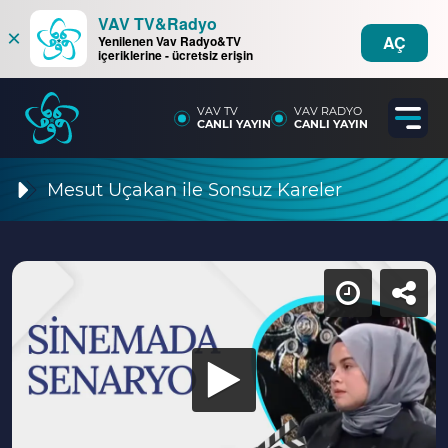
VAV TV&Radyo
×
AÇ
Yenilenen Vav Radyo&TV
içeriklerine - ücretsiz erişin
VAV TV
VAV RADYO
CANLI YAYIN
CANLI YAYIN
Mesut Uçakan ile Sonsuz Kareler