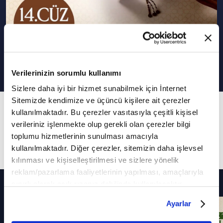
14. Cüz I Ok Takipli Hatim
Verilerinizin sorumlu kullanımı
Sizlere daha iyi bir hizmet sunabilmek için İnternet
Sitemizde kendimize ve üçüncü kişilere ait çerezler
14. Bölüm
kullanılmaktadır. Bu çerezler vasıtasıyla çeşitli kişisel
14. Cüzde Bulunan Sureler: Hicr Suresi, Nahl
verileriniz işlenmekte olup gerekli olan çerezler bilgi
toplumu hizmetlerinin sunulması amacıyla
Suresi
kullanılmaktadır. Diğer çerezler, sitemizin daha işlevsel
kılınması ve kişiselleştirilmesi ve sizlere yönelik
reklam/pazarlama faaliyetlerinin yapılması, amaçlarıyla
Diğer Bölümler
sınırlı olarak açık rızanız dahilinde kullanılacaktır.
Çerezlere ilişkin tercihlerinizi çerez paneli vasıtasıyla
Ayarlar
belirleyebilirsiniz. Çerezlere ilişkin detaylı bilgi için
Ayarlar butonuna tıklayabilir,
Çerez Bilgilendirme