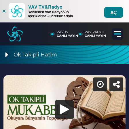
VAV TV&Radyo
×
AÇ
Yenilenen Vav Radyo&TV
içeriklerine - ücretsiz erişin
VAV TV
VAV RADYO
CANLI YAYIN
CANLI YAYIN
Ok Takipli Hatim