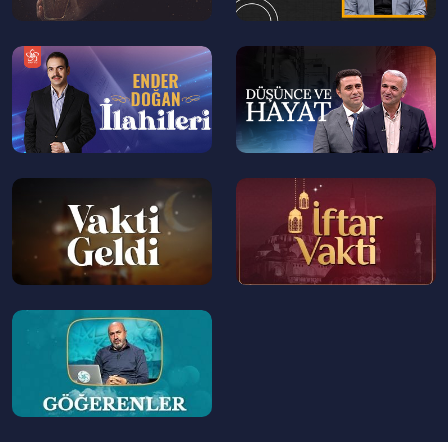
--
--
>
>
--
--
>
>
--
>