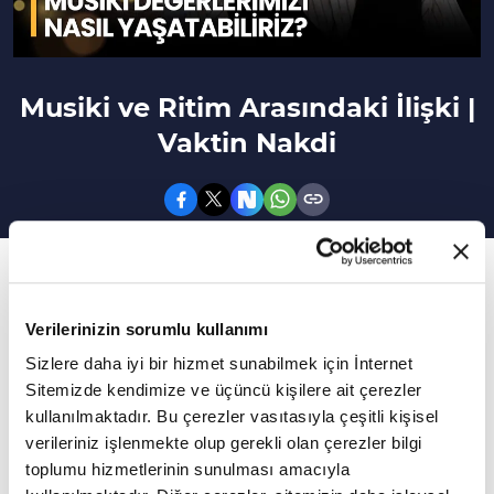
Musiki ve Ritim Arasındaki İlişki |
Vaktin Nakdi
77. Bölüm
İnsanlar kültürel eksikliklerini nasıl
Verilerinizin sorumlu kullanımı
tamamlayabilir?
Sizlere daha iyi bir hizmet sunabilmek için İnternet
Sitemizde kendimize ve üçüncü kişilere ait çerezler
Mustafa Akar'ın sunumu Sanatçı Ahmet
kullanılmaktadır. Bu çerezler vasıtasıyla çeşitli kişisel
Özhan'ın katkılarıyla Vaktin Nakdi yeni
verileriniz işlenmekte olup gerekli olan çerezler bilgi
bölümüyle sizlerle...
toplumu hizmetlerinin sunulması amacıyla