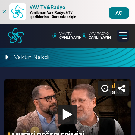
VAV TV&Radyo
×
AÇ
Yenilenen Vav Radyo&TV
içeriklerine - ücretsiz erişin
VAV TV
VAV RADYO
CANLI YAYIN
CANLI YAYIN
Vaktin Nakdi