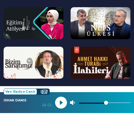
--
--
>
>
--
--
>
>
Vav Radyo Canlı
ISHAK DANIS
24. CÜZ İSHAK DANIŞ