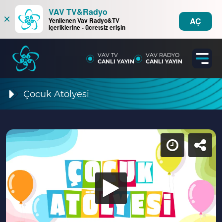
VAV TV&Radyo
×
AÇ
Yenilenen Vav Radyo&TV
içeriklerine - ücretsiz erişin
VAV TV
VAV RADYO
CANLI YAYIN
CANLI YAYIN
Çocuk Atölyesi