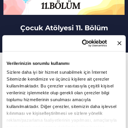
Çocuk Atölyesi 11. Bölüm
11. Bölüm
Verilerinizin sorumlu kullanımı
Çocuk Atölyesi'nin her bölümüne birbirinden
Sizlere daha iyi bir hizmet sunabilmek için İnternet
Sitemizde kendimize ve üçüncü kişilere ait çerezler
farklı yarışmacılar katılıyor. Yarışmacılarımız, ilk
kullanılmaktadır. Bu çerezler vasıtasıyla çeşitli kişisel
önce kelimelerden cümle oluşturma oyunu
verileriniz işlenmekte olup gerekli olan çerezler bilgi
oynadılar. Ardından karışık küplerden anlamlı
toplumu hizmetlerinin sunulması amacıyla
bir cümle oluşturdular. Son olarak ise
kullanılmaktadır. Diğer çerezler, sitemizin daha işlevsel
kılınması ve kişiselleştirilmesi ve sizlere yönelik
yarışmacılarımız kitaba ulaşma oyunu
reklam/pazarlama faaliyetlerinin yapılması, amaçlarıyla
oynayarak birbirinden güzel kitaplar kazandılar.
sınırlı olarak açık rızanız dahilinde kullanılacaktır.