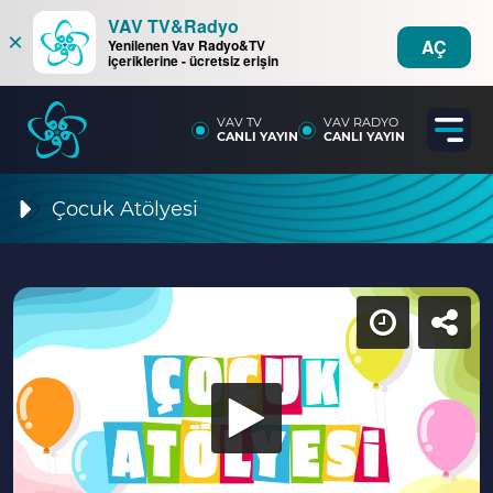
VAV TV&Radyo
×
AÇ
Yenilenen Vav Radyo&TV
içeriklerine - ücretsiz erişin
VAV TV
VAV RADYO
CANLI YAYIN
CANLI YAYIN
Çocuk Atölyesi