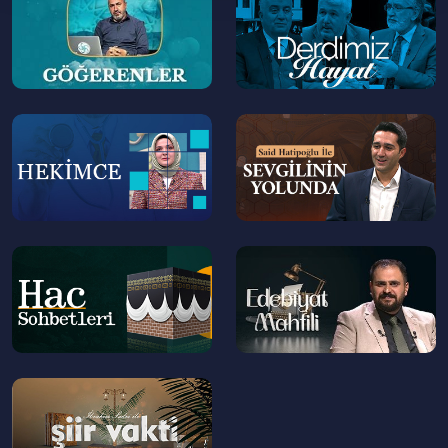
>
>
--
--
>
>
--
--
>
>
--
>