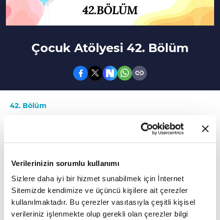
Çocuk Atölyesi 42. Bölüm
42. Bölüm
Çocuk Atölyesi'nin bu bölümünde kelimelerden
cümle kurma oyunu oynadık. Programın "Nasıl
Yapılır?" bölümünde el işi kağıtlarıyla kurbağa
Verilerinizin sorumlu kullanımı
yapmayı öğrendik. "Sürpriz Balon"
Sizlere daha iyi bir hizmet sunabilmek için İnternet
bölümümüzde ise balonlardan istiridye
Sitemizde kendimize ve üçüncü kişilere ait çerezler
yapmayı öğrendik. Programın son bölümünde
kullanılmaktadır. Bu çerezler vasıtasıyla çeşitli kişisel
kitaba ulaşma oyunu oynayan yarışmacılarımız,
verileriniz işlenmekte olup gerekli olan çerezler bilgi