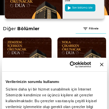
Dua
Son bölümü izle
Diğer
Bölümler
Filtrele
16. Bölüm
15. Bölüm
Verilerinizin sorumlu kullanımı
Sizlere daha iyi bir hizmet sunabilmek için İnternet
Sitemizde kendimize ve üçüncü kişilere ait çerezler
kullanılmaktadır. Bu çerezler vasıtasıyla çeşitli kişisel
verileriniz işlenmekte olup gerekli olan çerezler bilgi
14. Bölüm
13. Bölüm