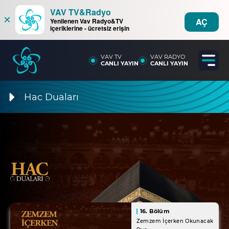
VAV TV&Radyo
×
AÇ
Yenilenen Vav Radyo&TV
içeriklerine - ücretsiz erişin
VAV TV
VAV RADYO
CANLI YAYIN
CANLI YAYIN
Hac Duaları
16. Bölüm
Zemzem İçerken Okunacak