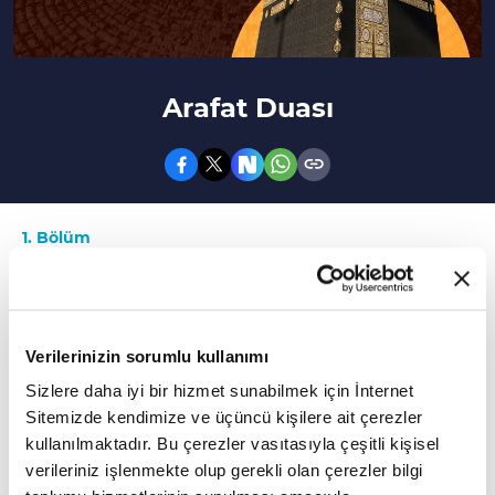
Arafat Duası
1. Bölüm
Arafat'da dua nasıl yapılır?
Bismillahirrahmanirrahim.
Verilerinizin sorumlu kullanımı
Allah büyüktür. Allah büyüktür. Allah'tan başka
Sizlere daha iyi bir hizmet sunabilmek için İnternet
hiçbir ilah yoktur. Allah büyüktür. Allah
Sitemizde kendimize ve üçüncü kişilere ait çerezler
kullanılmaktadır. Bu çerezler vasıtasıyla çeşitli kişisel
büyüktür. Hamd Allah'a mahsustur.
verileriniz işlenmekte olup gerekli olan çerezler bilgi
Buyur Allah'ım buyur! Emrindeyim buyur! Senin