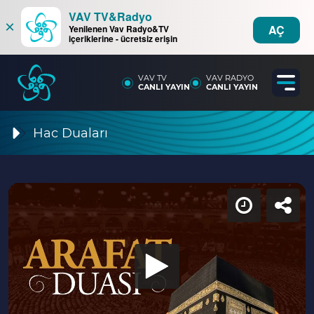
VAV TV&Radyo
×
AÇ
Yenilenen Vav Radyo&TV
içeriklerine - ücretsiz erişin
VAV TV
VAV RADYO
CANLI YAYIN
CANLI YAYIN
Hac Duaları