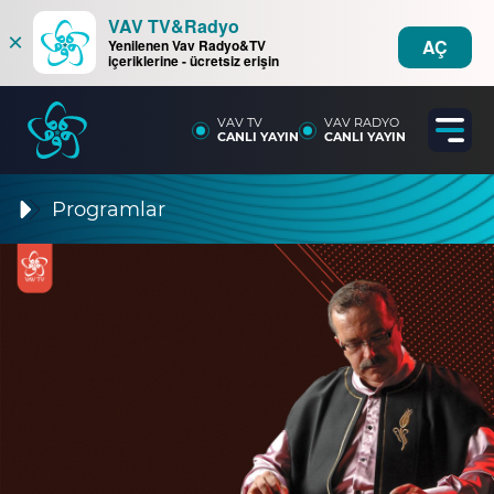
VAV TV&Radyo
×
AÇ
Yenilenen Vav Radyo&TV
içeriklerine - ücretsiz erişin
VAV TV
VAV RADYO
CANLI YAYIN
CANLI YAYIN
Programlar