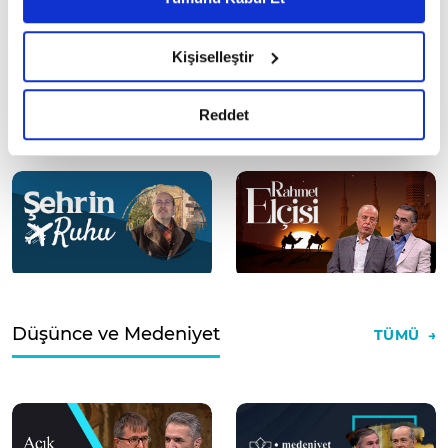
6698 sayılı Kişisel Verilerin Korunması Kanunu uyarınca
hazırlanmış olan İnternet Sitesi Aydınlatma Metnimizi
Kişiselleştir
okumak ve sitemizi ziyaretiniz kapsamında
gerçekleştirilen veri işleme faaliyetleri ile ilgili daha
detaylı bilgi almak için lütfen
tıklayınız.
Reddet
Düşünce ve Medeniyet
TÜMÜ