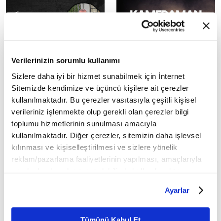
Verilerinizin sorumlu kullanımı
Tarih ve Belgesel
TÜMÜ
Sizlere daha iyi bir hizmet sunabilmek için İnternet
Sitemizde kendimize ve üçüncü kişilere ait çerezler
kullanılmaktadır. Bu çerezler vasıtasıyla çeşitli kişisel
verileriniz işlenmekte olup gerekli olan çerezler bilgi
toplumu hizmetlerinin sunulması amacıyla
kullanılmaktadır. Diğer çerezler, sitemizin daha işlevsel
kılınması ve kişiselleştirilmesi ve sizlere yönelik
reklam/pazarlama faaliyetlerinin yapılması, amaçlarıyla
sınırlı olarak açık rızanız dahilinde kullanılacaktır.
Çerezlere ilişkin tercihlerinizi çerez paneli vasıtasıyla
Ayarlar
belirleyebilirsiniz. Çerezlere ilişkin detaylı bilgi için
Ayarlar butonuna tıklayabilir,
Çerez Bilgilendirme
Metnimizi ziyaret edebilirsiniz.
Tümünü Kabul Et